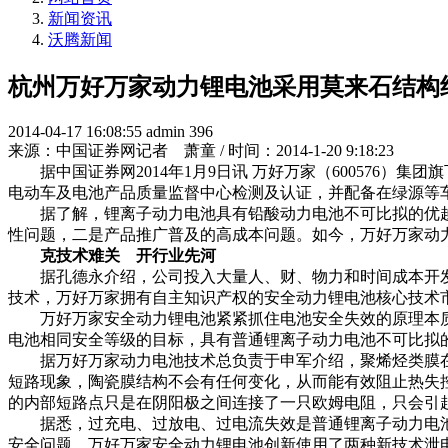
新闻资讯
沃腾新闻
杭州万好万家动力锂电池采用莫来石结构
2014-04-17 16:08:55
admin
396
来源：中国证券网记者 萧童 / 时间：2014-1-20 9:18:23
据中国证券网2014年1月9日讯 万好万家（600576）
电动车及电池产品质量监督中心检测及认证，并配备在绿源等
据了解，锂离子动力电池具有铅酸动力电池不可比拟的优越
性问题，二是产品推广普及的高成本问题。如今，万好万家动
克技术难关 开行业先河
据孔德永介绍，公司投入大量人、财、物力和时间成本开发的
技术，万好万家拥有自主知识产权的安全动力锂电池核心技术
万好万家安全动力锂电池紧紧抓住电池安全失效的原理本质
电池相同安全等级的目标，具有普通锂离子动力电池不可比拟
据万好万家动力电池技术总负责于申军介绍，聚烯烃类膜在15
短路现象，陶瓷膜结构不会有任何变化，从而能有效阻止热失
的内部短路点只是在阴阳极之间连接了一只欧姆电阻，只会引
据悉，过充电、过放电、过电流失效是普通锂离子动力电池
安全问题。万好万家安全动力锂电池创新使用了两种新技术泄