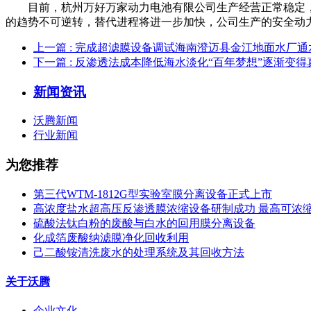
目前，杭州万好万家动力电池有限公司生产经营正常稳定，
的趋势不可逆转，替代进程将进一步加快，公司生产的安全动
上一篇
: 完成超滤膜设备调试海南澄迈县金江地面水厂通
下一篇
: 反渗透法成本降低海水淡化“百年梦想”逐渐变得
新闻资讯
沃腾新闻
行业新闻
为您推荐
第三代WTM-1812G型实验室膜分离设备正式上市
高浓度盐水超高压反渗透膜浓缩设备研制成功 最高可浓缩到1,
硫酸法钛白粉的废酸与白水的回用膜分离设备
化成箔废酸纳滤膜净化回收利用
己二酸铵清洗废水的处理系统及其回收方法
关于沃腾
企业文化