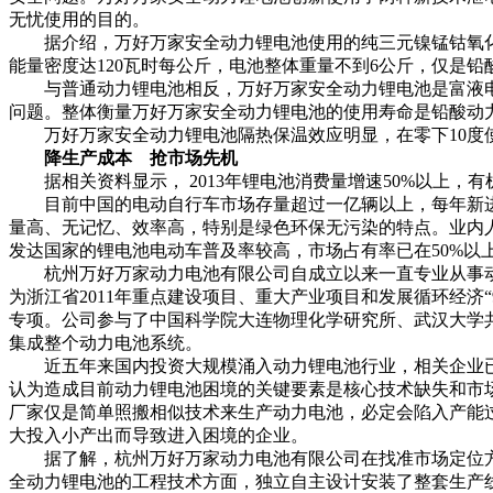
无忧使用的目的。
据介绍，万好万家安全动力锂电池使用的纯三元镍锰钴氧化物材料
能量密度达120瓦时每公斤，电池整体重量不到6公斤，仅是
与普通动力锂电池相反，万好万家安全动力锂电池是富液电
问题。整体衡量万好万家安全动力锂电池的使用寿命是铅酸动
万好万家安全动力锂电池隔热保温效应明显，在零下10度使用
降生产成本 抢市场先机
据相关资料显示， 2013年锂电池消费量增速50%以上，
目前中国的电动自行车市场存量超过一亿辆以上，每年新进市
量高、无记忆、效率高，特别是绿色环保无污染的特点。业内
发达国家的锂电池电动车普及率较高，市场占有率已在50%以
杭州万好万家动力电池有限公司自成立以来一直专业从事动力
为浙江省2011年重点建设项目、重大产业项目和发展循环经济“
专项。公司参与了中国科学院大连物理化学研究所、武汉大学共
集成整个动力电池系统。
近五年来国内投资大规模涌入动力锂电池行业，相关企业已经有
认为造成目前动力锂电池困境的关键要素是核心技术缺失和市
厂家仅是简单照搬相似技术来生产动力电池，必定会陷入产能
大投入小产出而导致进入困境的企业。
据了解，杭州万好万家动力电池有限公司在找准市场定位方
全动力锂电池的工程技术方面，独立自主设计安装了整套生产线