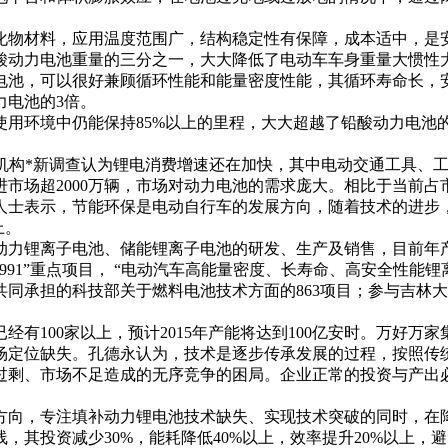
，应用温度范围广，结构稳定性有保障，成本适中，是安全性锂电池
铅酸动力电池重量的三分之一，大大降低了电动车车身重量大惯性
池，可以很好兼顾循环性能和能量密度性能，其循环寿命长，安
力电池的3倍。
环境中仍能保持85%以上的里程，大大超越了铅酸动力电池的5
有机构*新调查认为锂电消费增速还在加快，其中电动交通工具、
场超2000万辆，市场对动力电池的需求庞大。相比于当前占
人士表示，节能环保是电动自行车的发展方向，随着技术的进步
上。
锂离子电池、储能锂离子电池的研发、生产及销售，目前年产能
991”重点项目， “电动汽车高能量密度、长寿命、高安全性能锂
同承担的科技部关于燃料电池技术方面的863项目；参与吉林大
100家以上，预计2015年产能将达到100亿安时。万好万
场定位缺失。孔德永认为，技术是逐步传承发展的过程，按照传
过剩、市场不足造成的无序竞争的困局。企业正常的投资与产出
向，专注填补动力锂电池技术缺失、实现技术突破的同时，在降
，其投资减少30%，能耗降低40%以上，效率提升20%以上