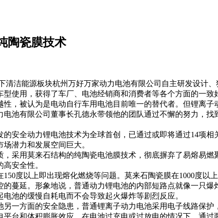
纯陶瓷膜技术
集团旗下清洁能源板块杭州万好万家动力电池有限公司自主研发设
车型使用，获得了车厂、电池经销商和消费者等各个方面的一致
性，被认为是电动自行车用电池目前唯一的替代者。但锂离子动
力电池有限公司董事长孔德永带领他的团队通过不懈的努力，找
安全动力锂电池技术为全球首创，已通过或即将通过14项相
市场潜力和发展空间巨大。
，采用莫来石结构的纯陶瓷电池膜技术，彻底摒弃了易熔易燃聚
的高安全性。
0度以上即出现熔化燃烧等问题。莫来石陶瓷膜在1000度以
控的蔓延。形象地说，普通动力锂电池的内部短路点就像一只爆
起电池的缓慢自耗电而不会导致起火爆炸等剧烈反应。
另一方面的安全隐患，普通锂离子动力电池采用电子线路保护，
电平台和体积膨胀效应，在电池过充电或过放电的情况下，通过