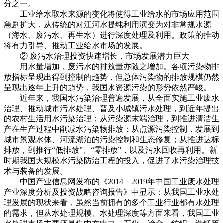
分之一。
工业给水取水来源的变化将使得工业给水的市场应用范围
急剧扩大，从传统的对江河水提纯利用演变为对非常规水源
（海水、废污水、再生水）进行深度处理及利用。政策的推动
将有力引导、推动工业给水市场的发展。
② 废污水治理投资快速增长，市场发展潜力巨大
用水量增加，废污水的排放量亦随之增加。各项污染物排
放指标呈现出得到控制的趋势，但总体污染物的排放规模仍然
呈现出逐年上升的趋势，我国水资源污染的形势依然严峻。
近年来，我国水污染治理普遍发展，从全面实施工业废水
治理、推动城市污水处理、普及小城镇污水处理，到近年提出
的农村生活用水污染治理；从污染源末端治理，到推进清洁生
产在生产过程中削减水污染物排放；从点源污染控制，发展到
城市景观水体、河流湖泊的污染控制和生态修复；从推进达标
排放，到推行“低排放”、“零排放”，以及污水回收再利用。新
时期我国大规模水污染防治工程的投入，促进了水污染治理技
术与装备的发展。
中国产业信息网发布的《2014－2019年中国工业废水处理
产业深度分析及投资战略咨询报告》中显示：从我国工业水处
理发展的现状来看，虽然当前拥有的多个工业行业都有水处理
的需求，但从水处理规模、水处理深度等方面来看，我国工业