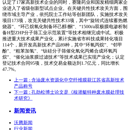
认定了17家高新技术企业的同时，赛隆药业和国发精细两家企
业进入了省级创新型试点企业。在关键共性技术攻关方面，围
绕市域主导产业，依托院士工作站等创新团队，实施技术攻关
项目173项，攻克关键共性技术33项，其中“旋转式连续蓄热燃
烧器”、“环己烷氧化制备环己醇/酮”、“1500t/a双极膜电渗析制
备H型ZHP分子筛工业示范装置”等技术相继完成中试。积极
推进重大技术成果产业化，累计实施省市科技成果转化项目
114个，新开发高新技术产品89种，其中“环氧丙烷”、“邻甲
酚”、“粗苯加氢”、“钛硅分子筛催化氧化丙烯合成环氧丙
烷”、“催化油浆膜过滤技术”等技术成果已实现产业化；认定
登记技术合同95项，技术交易金额达到1.7亿元，同比增长
47.7%。
上一篇
: 含油废水资源化中空纤维膜获江苏省高新技术
产品称号
下一篇
: 孔劲松博士论文是《核潜艇特种废水膜处理技
术研究》
新闻资讯
沃腾新闻
行业新闻