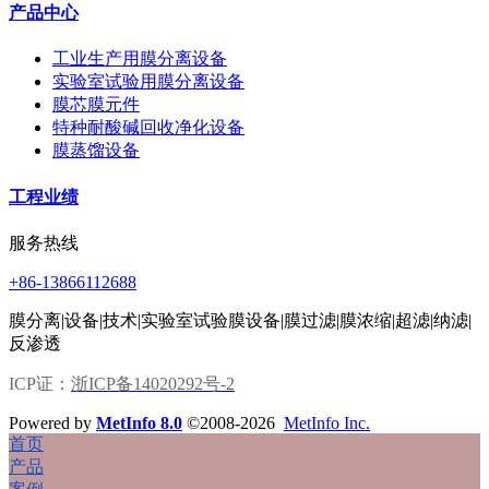
产品中心
工业生产用膜分离设备
实验室试验用膜分离设备
膜芯膜元件
特种耐酸碱回收净化设备
膜蒸馏设备
工程业绩
服务热线
+86-13866112688
膜分离|设备|技术|实验室试验膜设备|膜过滤|膜浓缩|超滤|纳滤|
反渗透
ICP证：
浙ICP备14020292号-2
Powered by
MetInfo 8.0
©2008-2026
MetInfo Inc.
首页
产品