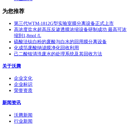
为您推荐
第三代WTM-1812G型实验室膜分离设备正式上市
高浓度盐水超高压反渗透膜浓缩设备研制成功 最高可浓
缩到1,8mol /L
硫酸法钛白粉的废酸与白水的回用膜分离设备
化成箔废酸纳滤膜净化回收利用
己二酸铵清洗废水的处理系统及其回收方法
关于沃腾
企业文化
企业标识
荣誉资质
新闻资讯
沃腾新闻
行业新闻