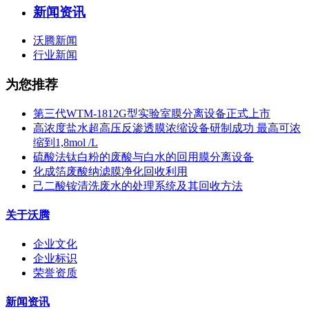
新闻资讯
沃腾新闻
行业新闻
为您推荐
第三代WTM-1812G型实验室膜分离设备正式上市
高浓度盐水超高压反渗透膜浓缩设备研制成功 最高可浓
缩到1,8mol /L
硫酸法钛白粉的废酸与白水的回用膜分离设备
化成箔废酸纳滤膜净化回收利用
己二酸铵清洗废水的处理系统及其回收方法
关于沃腾
企业文化
企业标识
荣誉资质
新闻资讯