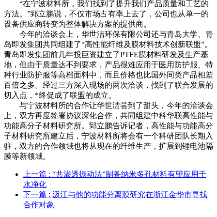
“在宁波材料所，我们找到了提升我们产品质量和工艺的
方法。”郅立鹏说，不仅市场占有率上去了，公司也从单一的
设备供应商转变为整体解决方案的提供商。
今年的洽谈会上，华世洁环保有限公司还与青岛大学、青
岛即发集团共同组建了“高性能纤维及膜材料技术创新联盟”。
青岛即发集团前几年投巨资建立了PTFE膜材料研发及生产基
地，但由于质量达不到要求，产品很难应用于医用防护服、特
种行业防护服等高档面料中，而且价格也比国外同类产品相差
百倍之多。经过三方深入现场的两次洽谈，找到了联合发展的
切入点，*终促成了联盟的成立。
与宁波材料所的合作让华世洁尝到了甜头，今年的洽谈会
上，双方再度签署协议深化合作，共同组建中科华联高性能与
功能高分子材料研究所。郅立鹏告诉记者，高性能与功能高分
子材料研究所建立后，宁波材料所将会有一个科研团队长期入
驻，双方的合作领域也将从现在的纤维生产，扩展到锂电池隔
膜等新领域。
上一篇
: “共渗透振动法”制备纳米多孔材料有望应用于
水净化
下一篇
: 汲江与他的功能分离膜研究在浙江金华市寻找
合作对象