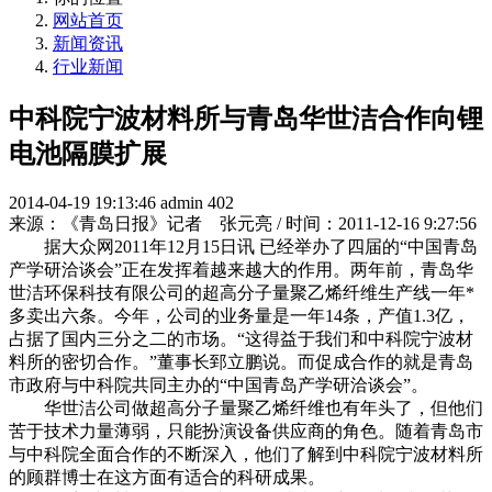
网站首页
新闻资讯
行业新闻
中科院宁波材料所与青岛华世洁合作向锂
电池隔膜扩展
2014-04-19 19:13:46
admin
402
来源：《青岛日报》记者 张元亮 / 时间：2011-12-16 9:27:56
据大众网2011年12月15日讯 已经举办了四届的“中国青岛
产学研洽谈会”正在发挥着越来越大的作用。两年前，青岛华
世洁环保科技有限公司的超高分子量聚乙烯纤维生产线一年*
多卖出六条。今年，公司的业务量是一年14条，产值1.3亿，
占据了国内三分之二的市场。“这得益于我们和中科院宁波材
料所的密切合作。”董事长郅立鹏说。而促成合作的就是青岛
市政府与中科院共同主办的“中国青岛产学研洽谈会”。
华世洁公司做超高分子量聚乙烯纤维也有年头了，但他们
苦于技术力量薄弱，只能扮演设备供应商的角色。随着青岛市
与中科院全面合作的不断深入，他们了解到中科院宁波材料所
的顾群博士在这方面有适合的科研成果。