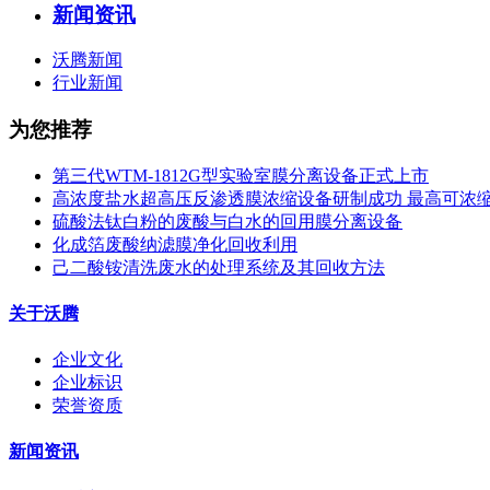
新闻资讯
沃腾新闻
行业新闻
为您推荐
第三代WTM-1812G型实验室膜分离设备正式上市
高浓度盐水超高压反渗透膜浓缩设备研制成功 最高可浓缩到1,
硫酸法钛白粉的废酸与白水的回用膜分离设备
化成箔废酸纳滤膜净化回收利用
己二酸铵清洗废水的处理系统及其回收方法
关于沃腾
企业文化
企业标识
荣誉资质
新闻资讯