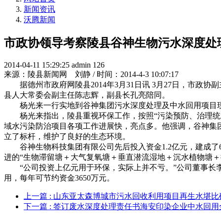
新闻资讯
沃腾新闻
市政协领导考察陵县谷神生物污水深度处
2014-04-11 15:29:25
admin
126
来源：陵县新闻网 刘静 / 时间：2014-4-3 10:07:17
据德州市政府网陵县2014年3月31日讯 3月27日，市
县人大常委会副主任陈志辉，副县长孔亮陪同。
杨光来一行实地到谷神集团污水深度处理及中水回用项目现
杨光来指出，陵县重视环保工作，按照“污染预防、治理统筹
域水污染防治项目各项工作进展快，亮点多。他强调，谷神集
立了标杆，维护了良好的生态环境。
谷神生物科技集团有限公司先后投入资金1.2亿元，建成了6
进的“生物滞留塘＋大气复氧塘＋垂直潜流湿地＋沉水植物塘＋
“公司投资上亿元用于环保，实际上并不亏。”公司董事长李登
用，每年可节约资金3650万元。
上一篇
: 山东亚太森博城市污水回收利用项目再生水堪比
下一篇
: 签订废水深度处理责任书海安印染企业中水回用