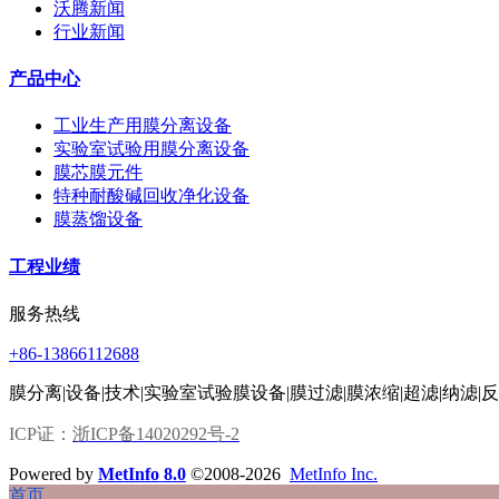
沃腾新闻
行业新闻
产品中心
工业生产用膜分离设备
实验室试验用膜分离设备
膜芯膜元件
特种耐酸碱回收净化设备
膜蒸馏设备
工程业绩
服务热线
+86-13866112688
膜分离|设备|技术|实验室试验膜设备|膜过滤|膜浓缩|超滤|纳滤|
ICP证：
浙ICP备14020292号-2
Powered by
MetInfo 8.0
©2008-2026
MetInfo Inc.
首页