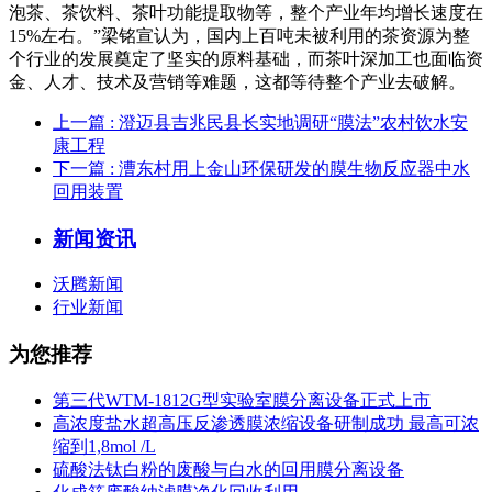
泡茶、茶饮料、茶叶功能提取物等，整个产业年均增长速度在
15%左右。”梁铭宣认为，国内上百吨未被利用的茶资源为整
个行业的发展奠定了坚实的原料基础，而茶叶深加工也面临资
金、人才、技术及营销等难题，这都等待整个产业去破解。
上一篇
: 澄迈县吉兆民县长实地调研“膜法”农村饮水安
康工程
下一篇
: 漕东村用上金山环保研发的膜生物反应器中水
回用装置
新闻资讯
沃腾新闻
行业新闻
为您推荐
第三代WTM-1812G型实验室膜分离设备正式上市
高浓度盐水超高压反渗透膜浓缩设备研制成功 最高可浓
缩到1,8mol /L
硫酸法钛白粉的废酸与白水的回用膜分离设备