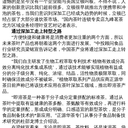
遗憾的是至今没有一个企业能与英国立顿叫板。不得不说，人
家的创新意识比我们超前很多。立顿很早就推出方便携带和冲
泡的茶包，当我们意识到深加工已经成为趋势的时候，立顿已
经占据了大部分速饮茶市场。”国内茶叶连锁专卖店九峰茗茶
北方区域业务经理叶亚艺对记者表示。
通过深加工走上转型之路
“方便快捷和健康将是消费者更加注重的两个方面，所以
未来茶叶产品也将朝着这两个方面进行发展。”中投顾问食品
行业研究员梁铭宣告诉记者，中国茶产业将通过深加工走上转
型之路。
“我们自主研发了生物工程萃取专利技术‘植物有效成分高
效分离纯化技术集成系统’，通过该技术能够实现植物有益成
分的分子级分离、纯化、浓缩、结晶，活性物质极限萃取，同
时确保活效成分不被破坏。”植物萃取系列产品供应商正源华
茶日前声称已将该技术应用在茶叶深加工领域，推出即溶茶产
品。
“即溶茶是一种基于分子成分定量拼配的标准茶。通过从
茶叶中提取有益健康的茶多酚、茶氨酸等有效成分，再进行科
学的定量拼配，形成成分明确、口感适宜的新型茶饮，是分子
食品制备技术的*新应用。”正源华茶专门从事分子食品制备技
术研究的杜邵龙博士介绍说。
在梁铭宣看来，无论是即溶茶、茶饮料，还是速溶茶、袋