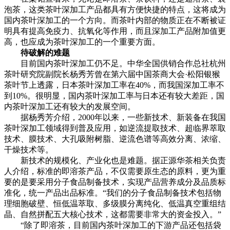
泡茶，这类茶叶深加工产品都具有方便快捷的特点，这将成为
国内茶叶深加工的一个方向。而茶叶内部的物质正在不断被证
明具有提高免疫力、抗氧化等作用，而且深加工产品附加值更
高，也应成为茶叶深加工的一个重要方面。
待破解的难题
目前国内茶叶深加工仍不足。中华全国供销合作总社杭州
茶叶研究院副院长杨秀芳曾在第六届中国茶商大会·松阳银猴
茶叶节上透露，日本茶叶深加工率在40%，而我国深加工率不
到10%。很明显，国内茶叶深加工率与日本还有较大差距，国
内茶叶深加工还有较大的发展空间。
据杨秀芳介绍，2000年以来，一些新技术、新装备在我国
茶叶深加工领域得到普及应用，如逆流提取技术、超临界萃取
技术、膜技术、大孔吸附树脂、逆流色谱等高效分离、浓缩、
干燥技术等。
新技术的规模化、产业化也是难题。据正源华茶相关负责
人介绍，标准的即溶茶产品，不仅需要原生态的原料，更为重
要的是要采用分子食品制备技术，实现产品营养成分及品质标
准化，统一产品出品标准。“我们的分子食品制备技术包括物
理细胞破壁、恒低温萃取、多级膜分离纯化、低温真空重组结
晶、自然拼配五大核心技术，这都需要非常大的资金投入。”
“除了即溶茶，目前国内茶叶深加工的下游产品还包括袋