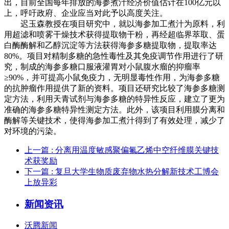
出，目前全国每年排放的海参煮汁经济价值估计在100亿元以
上，呼吁政府、企业应当对此予以高度关注。
迟玉森教授在项目研究中，就以海参加工煮汁为原料，利
用超滤和喷雾干燥技术获得提取物干粉，再经超临界萃取、蛋
白酶酶解和乙醇沉淀等方法获得海参多糖提取物，提取率达
80%。项目对精制多糖的急性毒性及其免疫调节作用进行了研
究，制成的海参多糖口服液灌胃对小鼠腹水瘤的抑瘤率
≥90%，并可提高小鼠免疫力，无明显毒性作用，为海参多糖
的抗肿瘤作用提供了新的资料。项目还研究比较了海参多糖测
定方法，利用天青试剂与海参多糖的特异性反应，建立了更为
准确的海参多糖特异性测定方法。此外，该项目利用膜分离和
酶解等关键技术，使得海参加工煮汁得到了有效处理，减少了
对环境的污染。
上一篇
: 分离用温度敏感聚偏氟乙烯中空纤维膜关键技
术获奖励
下一篇
: 复旦大学生物质废弃物水热分解新技术工博会
上放异彩
新闻资讯
沃腾新闻