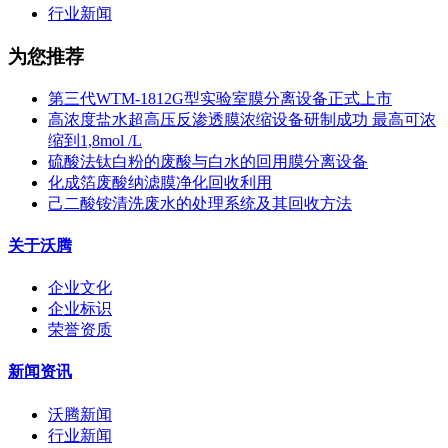
行业新闻
为您推荐
第三代WTM-1812G型实验室膜分离设备正式上市
高浓度盐水超高压反渗透膜浓缩设备研制成功 最高可浓
缩到1,8mol /L
硫酸法钛白粉的废酸与白水的回用膜分离设备
化成箔废酸纳滤膜净化回收利用
己二酸铵清洗废水的处理系统及其回收方法
关于沃腾
企业文化
企业标识
荣誉资质
新闻资讯
沃腾新闻
行业新闻