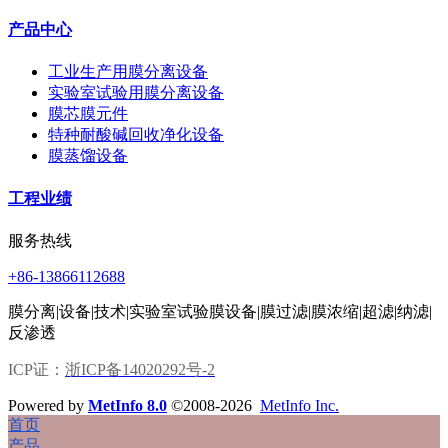
产品中心
工业生产用膜分离设备
实验室试验用膜分离设备
膜芯膜元件
特种耐酸碱回收净化设备
膜蒸馏设备
工程业绩
服务热线
+86-13866112688
膜分离|设备|技术|实验室试验膜设备|膜过滤|膜浓缩|超滤|纳滤|
反渗透
ICP证：
浙ICP备14020292号-2
Powered by
MetInfo 8.0
©2008-2026
MetInfo Inc.
首页
产品