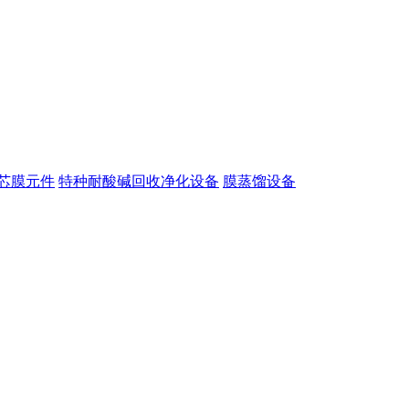
芯膜元件
特种耐酸碱回收净化设备
膜蒸馏设备