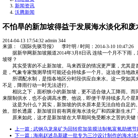
新闻资讯
沃腾新闻
不怕旱的新加坡得益于发展海水淡化和废
2014-04-13 17:54:32
admin
344
来源：《国际先驱导报》 李叶明 / 时间：2014-3-10 10:47:26
据新华网新加坡频道2014年3月8日讯 连续一个月不下雨
坡呀？
其实受害的不止新加坡。马来西亚的情况更严重，尤其是首都
是，气象专家预测旱情可能还会持续多一个月。这迫使当地政
所谓配水制，是指各地区分时段供应自来水。这一突如其来
不足，降雨行动一时无法进行。
相比之下，面积狭小的新加坡，更不适合做人工降雨。而同
来限制供水，也不会调高水费。他说，即便干旱持续多几个星
这是为什么？其实，新加坡的供水原本是无法自给自足的。
效。部长透露，新加坡目前有两座海水淡化厂和四家新生水厂，
原来如此，这才是新加坡在大旱期间免受断水之苦的关键！
上一篇
: 武钢乌龙泉矿为回转窑加装膜法制氧富氧助燃节
下一篇
: 海南赵述岛新建一批专为三沙设计制作的海水淡