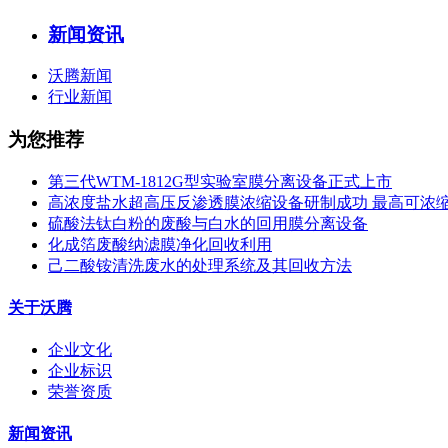
新闻资讯
沃腾新闻
行业新闻
为您推荐
第三代WTM-1812G型实验室膜分离设备正式上市
高浓度盐水超高压反渗透膜浓缩设备研制成功 最高可浓缩到1,
硫酸法钛白粉的废酸与白水的回用膜分离设备
化成箔废酸纳滤膜净化回收利用
己二酸铵清洗废水的处理系统及其回收方法
关于沃腾
企业文化
企业标识
荣誉资质
新闻资讯