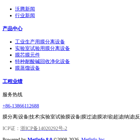
沃腾新闻
行业新闻
产品中心
工业生产用膜分离设备
实验室试验用膜分离设备
膜芯膜元件
特种耐酸碱回收净化设备
膜蒸馏设备
工程业绩
服务热线
+86-13866112688
膜分离|设备|技术|实验室试验膜设备|膜过滤|膜浓缩|超滤|纳滤|
ICP证：
浙ICP备14020292号-2
Powered by
MetInfo 8.0
©2008-2026
MetInfo Inc.