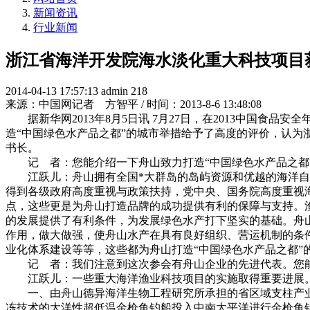
新闻资讯
行业新闻
浙江省海洋开发院海水淡化重大科技项目
2014-04-13 17:57:13
admin
218
来源：中国网记者 方智平 / 时间：2013-8-6 13:48:08
据新华网2013年8月5日讯 7月27日，在2013中国食
造“中国绿色水产品之都”的城市举措给予了高度的评价，认为
书长。
记 者：您能介绍一下舟山致力打造“中国绿色水产品之都
江跃儿：舟山拥有全国*大群岛的岛屿资源和优越的海洋自然
得到各级政府高度重视与政策扶持，党中央、国务院高度重视
点，这些更是为舟山打造品牌的成功提供有利的保障与支持。
的发展提供了有利条件，为发展绿色水产打下坚实的基础。舟山
作用，做大做强，使舟山水产在具有良好组织、营运机制的条件
业化体系建设等等，这些都为舟山打造“中国绿色水产品之都”
记 者：我们注意到这次参会有舟山企业的先进代表。您能
江跃儿：一些重大海洋渔业科技项目的实施取得重要进展
一、由舟山德异海洋生物工程研究所承担的省区域支柱产业攻
冻技术的大洋性超低温金枪鱼钓船投入中南太平洋进行金枪鱼钓