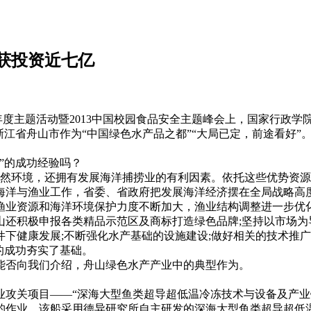
获投资近七亿
品安全年度主题活动暨2013中国校园食品安全主题峰会上，国家行
浙江省舟山市作为“中国绿色水产品之都”“大局已定，前途看好
”的成功经验吗？
环境，还拥有发展海洋捕捞业的有利因素。依托这些优势资源
海洋与渔业工作，省委、省政府把发展海洋经济摆在全局战略高
渔业资源和海洋环境保护力度不断加大，渔业结构调整进一步优
还积极申报各类精品示范区及商标打造绿色品牌;坚持以市场为
下健康发展;不断强化水产基础的设施建设;做好相关的技术推广
的成功夯实了基础。
否向我们介绍，舟山绿色水产产业中的典型作为。
。
关项目——“深海大型鱼类超导超低温冷冻技术与设备及产业
作业，该船采用德异研究所自主研发的深海大型鱼类超导超低温