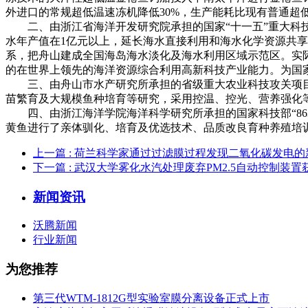
外进口的常规超低温速冻机降低30%，生产能耗比现有普通超
二、由浙江省海洋开发研究院承担的国家“十一五”重大科技支
水年产值在1亿元以上，延长海水直接利用和海水化学资源共
系，把舟山建成全国海岛海水淡化及海水利用区域示范区。实
的在世界上领先的海洋资源综合利用高新科技产业能力。为国家经
三、由舟山市水产研究所承担的省级重大农业科技攻关项目“
苗繁育及大规模鱼种培育等研究，采用控温、控光、营养强化等
四、由浙江海洋学院海洋科学研究所承担的国家科技部“86
黄鱼进行了亲体驯化、培育及优选技术、品质改良育种养殖培训班
上一篇
: 荷兰科学家通过过滤膜过程发现二氧化碳发电的
下一篇
: 武汉大学雾化水汽处理废弃PM2.5自动控制装置
新闻资讯
沃腾新闻
行业新闻
为您推荐
第三代WTM-1812G型实验室膜分离设备正式上市