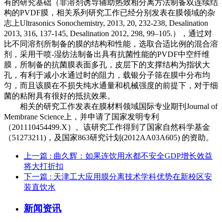
有的研究基础（非溶剂诱导辅助热致相分离方法制备双连续结
构的PVDF膜，相关系列研究工作已经分别发表在膜领域的杂
志上Ultrasonics Sonochemistry, 2013, 20, 232-238, Desalination
2013, 316, 137-145, Desalination 2012, 298, 99–105.），通过对
比不同溶剂所制备的膜的结构和性能，选取合适比例的混合溶
剂，采用干喷-湿纺法制备出具有抗菌性能的PVDF中空纤维
膜，所制备的抗菌膜表面多孔，皮层下的支撑结构为指状大
孔，有利于减小水通过时的阻力，载银分子筛在膜中分布均
匀，而且该膜在不损失纯水通量和机械强度的前提下，对于细
菌的粘附具有很好的抵抗效果。
相关的研究工作发表在膜材料领域国际专业期刊Journal of
Membrane Science上，并申请了国家发明专利
（201110454499.X）。该研究工作得到了国家自然科学基金
（51273211)，及国家863研究计划(2012AA03A605) 的资助。
上一篇
: 曲久辉：如果连饮用水都不安全GDP增长效益
将大打折扣
下一篇
: 天津工大应用膜分离技术学科优势在新校区安
装直饮水
新闻资讯