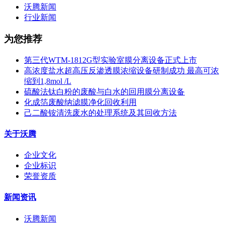
沃腾新闻
行业新闻
为您推荐
第三代WTM-1812G型实验室膜分离设备正式上市
高浓度盐水超高压反渗透膜浓缩设备研制成功 最高可浓
缩到1,8mol /L
硫酸法钛白粉的废酸与白水的回用膜分离设备
化成箔废酸纳滤膜净化回收利用
己二酸铵清洗废水的处理系统及其回收方法
关于沃腾
企业文化
企业标识
荣誉资质
新闻资讯
沃腾新闻