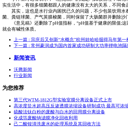
实生活中，有很多细菌都跟人的健康没有太大的关系，不同食
其实，这也是水行业内困扰已久的问题，不少包装饮用水都曾
菌、粪链球菌、产气荚膜梭菌，同时保留了大肠菌群并删除沙
《意见稿》还删除了pH值指标，“pH值基于健康的限值;这
就会有碱性体质。
上一篇
: 宗庆后又创新“水概念”杭州娃哈哈掘得马年第一
下一篇
: 常州豪润成为国内首家成功研制大功率锂电池隔
新闻资讯
沃腾新闻
行业新闻
为您推荐
第三代WTM-1812G型实验室膜分离设备正式上市
高浓度盐水超高压反渗透膜浓缩设备研制成功 最高可浓缩到1,
硫酸法钛白粉的废酸与白水的回用膜分离设备
化成箔废酸纳滤膜净化回收利用
己二酸铵清洗废水的处理系统及其回收方法