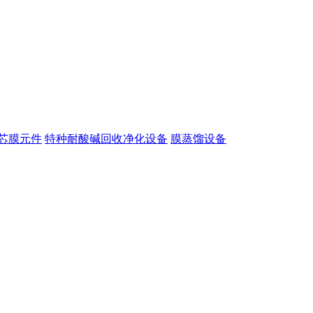
芯膜元件
特种耐酸碱回收净化设备
膜蒸馏设备