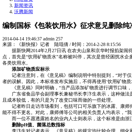
新闻资讯
沃腾新闻
编制国标《包装饮用水》征求意见删除纯
2014-04-14 19:46:37
admin
257
来源：《新快报》记者 陆琨倩 / 时间：2014-2-28 8:15:56
据新快网2014年2月27日讯 在农夫山泉和京华时报掐架
点，首先是“饮用矿物质水”名称被叫停，其次是曾经困扰水企
各类饮用水。
添加矿物质应标示
记者注意到，在《意见稿》编制说明中特别提到，“对于仅在
者的误解。因此，本标准发布实施后，不得再使用‘饮用矿物质水
《意见稿》同时明确，“当产品添加矿物质进行调节口味，应
广东省食品学会副理事长兼秘书长李汴生表示，这种做法是
且成本较低，有的只是为了改变口味而做的一些处理。
记者昨日走访市场看到，包括可口可乐旗下的冰露、康师傅
能不得不更名。对此，康师傅等公司的相关负责人均表示，“我
而一位不愿透露姓名的业内人士则表示，这个标准是由浙江省
删除pH值、菌落总数指标
李汴生对记者表示，《意见稿》的规定均比较合理，细化和增