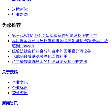
沃腾新闻
行业新闻
为您推荐
第三代WTM-1812G型实验室膜分离设备正式上市
高浓度盐水超高压反渗透膜浓缩设备研制成功 最高可浓
缩到1,8mol /L
硫酸法钛白粉的废酸与白水的回用膜分离设备
化成箔废酸纳滤膜净化回收利用
己二酸铵清洗废水的处理系统及其回收方法
关于沃腾
企业文化
企业标识
荣誉资质
新闻资讯