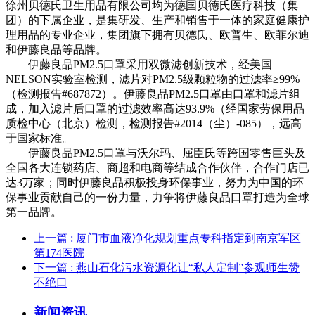
徐州贝德氏卫生用品有限公司均为德国贝德氏医疗科技（集
团）的下属企业，是集研发、生产和销售于一体的家庭健康护
理用品的专业企业，集团旗下拥有贝德氏、欧普生、欧菲尔迪
和伊藤良品等品牌。
伊藤良品PM2.5口罩采用双微滤创新技术，经美国
NELSON实验室检测，滤片对PM2.5级颗粒物的过滤率≥99%
（检测报告#687872）。伊藤良品PM2.5口罩由口罩和滤片组
成，加入滤片后口罩的过滤效率高达93.9%（经国家劳保用品
质检中心（北京）检测，检测报告#2014（尘）-085），远高
于国家标准。
伊藤良品PM2.5口罩与沃尔玛、屈臣氏等跨国零售巨头及
全国各大连锁药店、商超和电商等结成合作伙伴，合作门店已
达3万家；同时伊藤良品积极投身环保事业，努力为中国的环
保事业贡献自己的一份力量，力争将伊藤良品口罩打造为全球
第一品牌。
上一篇
: 厦门市血液净化规划重点专科指定到南京军区
第174医院
下一篇
: 燕山石化污水资源化让“私人定制”参观师生赞
不绝口
新闻资讯