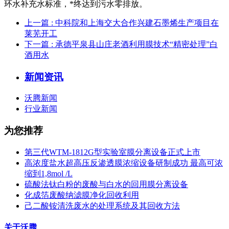
环水补充水标准，*终达到污水零排放。
上一篇
: 中科院和上海交大合作兴建石墨烯生产项目在
莱芜开工
下一篇
: 承德平泉县山庄老酒利用膜技术“精密处理”白
酒用水
新闻资讯
沃腾新闻
行业新闻
为您推荐
第三代WTM-1812G型实验室膜分离设备正式上市
高浓度盐水超高压反渗透膜浓缩设备研制成功 最高可浓
缩到1,8mol /L
硫酸法钛白粉的废酸与白水的回用膜分离设备
化成箔废酸纳滤膜净化回收利用
己二酸铵清洗废水的处理系统及其回收方法
关于沃腾