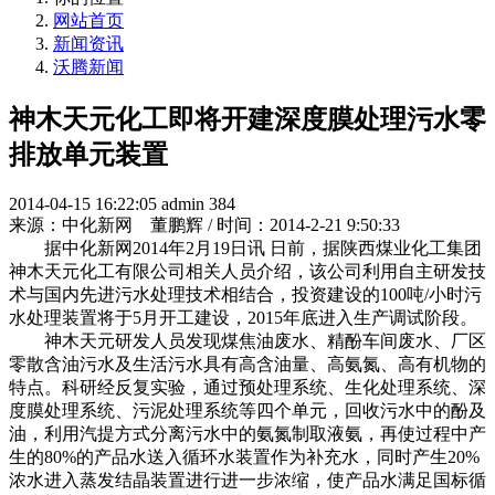
网站首页
新闻资讯
沃腾新闻
神木天元化工即将开建深度膜处理污水零
排放单元装置
2014-04-15 16:22:05
admin
384
来源：中化新网 董鹏辉 / 时间：2014-2-21 9:50:33
据中化新网2014年2月19日讯 日前，据陕西煤业化工集团
神木天元化工有限公司相关人员介绍，该公司利用自主研发技
术与国内先进污水处理技术相结合，投资建设的100吨/小时污
水处理装置将于5月开工建设，2015年底进入生产调试阶段。
神木天元研发人员发现煤焦油废水、精酚车间废水、厂区
零散含油污水及生活污水具有高含油量、高氨氮、高有机物的
特点。科研经反复实验，通过预处理系统、生化处理系统、深
度膜处理系统、污泥处理系统等四个单元，回收污水中的酚及
油，利用汽提方式分离污水中的氨氮制取液氨，再使过程中产
生的80%的产品水送入循环水装置作为补充水，同时产生20%
浓水进入蒸发结晶装置进行进一步浓缩，使产品水满足国标循