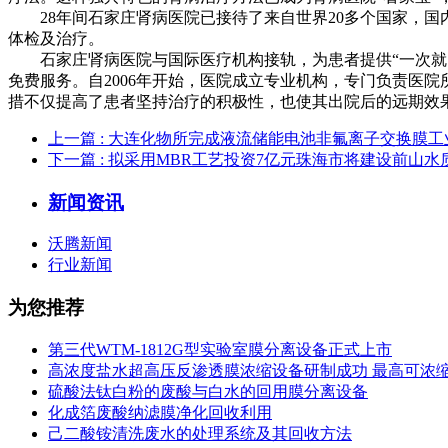
28年间石家庄肾病医院已接待了来自世界20多个国家，国
体检及治疗。
石家庄肾病医院与国际医疗机构接轨，为患者提供“一次就医
免费服务。自2006年开始，医院成立专业机构，专门负责医
措不仅提高了患者坚持治疗的积极性，也使其出院后的远期效
上一篇
: 大连化物所完成液流储能电池非氟离子交换膜工
下一篇
: 拟采用MBR工艺投资7亿元珠海市将建设前山水
新闻资讯
沃腾新闻
行业新闻
为您推荐
第三代WTM-1812G型实验室膜分离设备正式上市
高浓度盐水超高压反渗透膜浓缩设备研制成功 最高可浓缩到1,
硫酸法钛白粉的废酸与白水的回用膜分离设备
化成箔废酸纳滤膜净化回收利用
己二酸铵清洗废水的处理系统及其回收方法