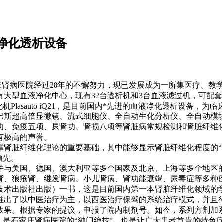
净化透析设备
石家庄肾病医院经过28年的不懈努力，现已发展成为一所集医疗、
有大型血液净化中心，现有32台透析机和3台血液滤过机，可配
lasauto iQ21，是目前国内*先进的血液净化透析设备，为
斯超高倍显微镜、流式细胞仪、全自动生化分析仪、全自动模
功、免疫五项、尿肾功、肾损八项等肾脏病常规检测和肾脏纤维
有极高的声誉。
脏纤维化理论的重要基础，其中能够显示肾脏纤维化程度的“
领先。
美国、德国、澳大利亚等多个国家及北京、上海等多个地区的
肾、狼疮肾、继发肾病、小儿肾病、肾功能衰竭、尿毒症等多种
技术出版社出版）一书，这是目前国内第一本肾脏纤维化领域的
出了以中医治疗为主，以西医治疗保驾的系统治疗模式，并且得
效果。根据专家的提议，申报了院内制剂号。如今，系列方剂加系
，是石家庄肾病医院的“独门绝技”，也是让广大患者首肯的特色