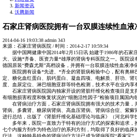
新闻资讯
沃腾新闻
石家庄肾病医院拥有一台双膜连续性血液
2014-04-16 19:03:38
admin
343
来源：石家庄肾病医院 / 时间：2014-2-17 10:59:34
据中国网健康中国2014年2月15日讯 始建于1986年的
大、设施*齐备、医资力量*雄厚的肾病专科医院之一。医院设
德国原装“费森尤斯”高档设备，并拥有一台双膜连续性血液净化机P
医院拥有设备*先进、*齐全的肾脏病检验中心，配有奥林巴
定、糖化血红蛋白、肌钙蛋白、凝血四项、电解质、肝功、肾
度、血尿定位、淋巴细胞亚群等特色检测，技术水平在业内享
石家庄肾病医院国内独家开设的肾脏纤维化检查项目是支撑肾
有细胞损害程度和恢复状况的“细胞活性因子”检验项目属国内
在肾病治疗方面，石家庄肾病医院拥有强大的技术力量，并与
肾病、多囊肾、糖尿病肾病、高血压肾病、肾病综合症、紫癜
进行总结，出版了《肾脏纤维化基础理论与临床》（河北科学
多年来，医院一直致力于特有的治疗方式的探索和追求，推
七个内服方剂作为特色治疗的系列方剂，均取得了良好的临床
疗法。这种独具特色的肾病治疗方法已成为肾病医院“看家宝”