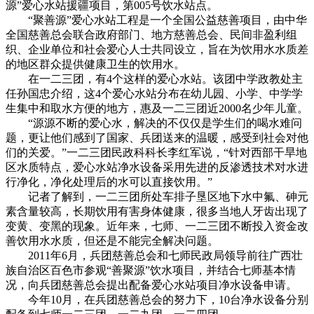
源”爱心水站援疆项目，第005号饮水站点。
“聚善源”爱心水站工程是一个全国公益慈善项目，由中华
全国慈善总会联合政府部门、地方慈善总会、民间非盈利组
织、企业单位和社会爱心人士共同设立，旨在为饮用水水质差
的地区群众提供健康卫生的饮用水。
在一二三团，有4个这样的爱心水站。该团中学政教处主
任孙国忠介绍，这4个爱心水站分布在幼儿园、小学、中学学
生集中和取水方便的地方，惠及一二三团近2000名少年儿童。
“源源不断的爱心水，解决的不仅仅是学生们的喝水难问
题，更让他们感到了国家、兵团送来的温暖，感受到社会对他
们的关爱。”一二三团民政科科长李红军说，“针对西部干旱地
区水质特点，爱心水站净水设备采用先进的反渗透技术对水进
行净化，净化处理后的水可以直接饮用。”
记者了解到，一二三团所处车排子垦区地下水中氟、砷元
素含量较高，长期饮用有害身体健康，很多当地人牙齿出现了
变黄、变黑的现象。近年来，七师、一二三团不断投入资金改
善饮用水水质，但还是不能完全解决问题。
2011年6月，兵团慈善总会和七师民政局领导前往广西壮
族自治区百色市参观“善聚源”饮水项目，并结合七师基本情
况，向兵团慈善总会提出配备爱心水站项目净水设备申请。
今年10月，在兵团慈善总会的努力下，10台净水设备分别