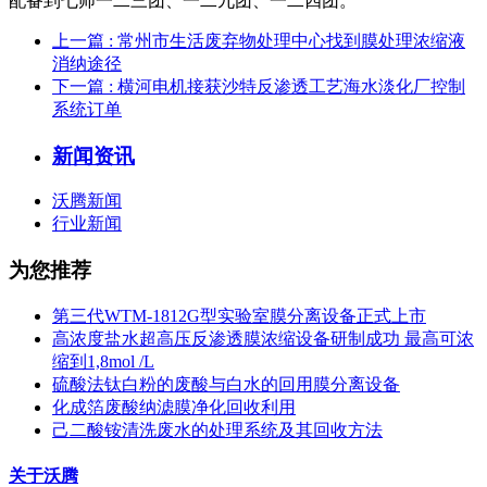
配备到七师一二三团、一二九团、一二四团。
上一篇
: 常州市生活废弃物处理中心找到膜处理浓缩液
消纳途径
下一篇
: 横河电机接获沙特反渗透工艺海水淡化厂控制
系统订单
新闻资讯
沃腾新闻
行业新闻
为您推荐
第三代WTM-1812G型实验室膜分离设备正式上市
高浓度盐水超高压反渗透膜浓缩设备研制成功 最高可浓
缩到1,8mol /L
硫酸法钛白粉的废酸与白水的回用膜分离设备
化成箔废酸纳滤膜净化回收利用
己二酸铵清洗废水的处理系统及其回收方法
关于沃腾