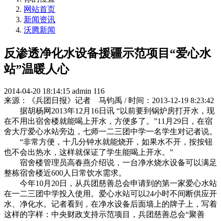
网站首页
新闻资讯
沃腾新闻
反渗透净化水设备援疆示范项目“爱心水
站”温暖人心
2014-04-20 18:14:15
admin
116
来源：《兵团日报》记者 马钧禹 / 时间：2013-12-19 8:23:42
据胡杨网2013年12月16日讯 “以前要到锅炉房打开水，现
在不用出宿舍楼就能喝上开水，方便多了。”11月29日，在宿
舍大厅爱心水站旁边，七师一二三团中学一名学生对记者说。
“非常方便，十几分钟水就能烧开，如果水不开，按按钮
也不会出热水，这样就保证了学生能喝上开水。”
宿舍楼管理员高春燕介绍说，一台净水烧水设备可以满足
整栋宿舍楼近600人日常饮水需求。
今年10月20日，从兵团慈善总会申请到的第一家爱心水站
在一二三团中学投入使用。爱心水站可以24小时不间断供应开
水、净化水。记者看到，在净水设备后面墙上的牌子上，写着
这样的字样：中央财政支持示范项目，兵团慈善总会“聚善