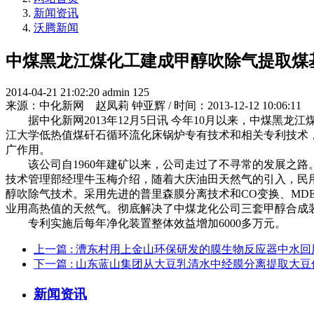
新闻资讯
沃腾新闻
中煤黑龙江煤化工建成甲醇吹除气提取煤
2014-04-21 21:02:20
admin
125
来源：中化新网 赵凤莉 钟亚辉 / 时间：2013-12-12 10:06:11
据中化新网2013年12月5日讯 今年10月以来，中煤黑龙
江大学低热值煤矸石循环流化床锅炉专有技术和相关专利技术
广作用。
该公司自1960年建矿以来，公司走过了不寻常的发展之路。
技术管理部经理牛玉梅介绍，随着大庆油田天然气的引入，民
醇吹除气技术。采用先进的普里森膜分离技术和CO变换、MD
业用高热值的天然气。彻底解决了中煤龙化公司三套甲醇合成装
专利实施后每年净化装置整体效益增加6000多万元。
上一篇
: 漕东村用上金山环保研发的膜生物反应器中水回
下一篇
: 山东蓝山集团从大豆乳清水中经膜分离提取大豆
新闻资讯