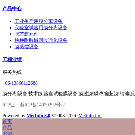
产品中心
工业生产用膜分离设备
实验室试验用膜分离设备
膜芯膜元件
特种耐酸碱回收净化设备
膜蒸馏设备
工程业绩
服务热线
+86-13866112688
膜分离|设备|技术|实验室试验膜设备|膜过滤|膜浓缩|超滤|纳滤|
ICP证：
浙ICP备14020292号-2
Powered by
MetInfo 8.0
©2008-2026
MetInfo Inc.
首页
产品
案例