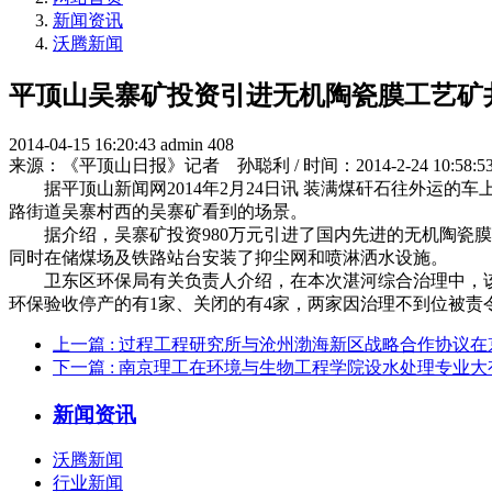
新闻资讯
沃腾新闻
平顶山吴寨矿投资引进无机陶瓷膜工艺矿
2014-04-15 16:20:43
admin
408
来源：《平顶山日报》记者 孙聪利 / 时间：2014-2-24 10:58:5
据平顶山新闻网2014年2月24日讯 装满煤矸石往外运的车
路街道吴寨村西的吴寨矿看到的场景。
据介绍，吴寨矿投资980万元引进了国内先进的无机陶瓷膜
同时在储煤场及铁路站台安装了抑尘网和喷淋洒水设施。
卫东区环保局有关负责人介绍，在本次湛河综合治理中，该区共
环保验收停产的有1家、关闭的有4家，两家因治理不到位被责
上一篇
: 过程工程研究所与沧州渤海新区战略合作协议在
下一篇
: 南京理工在环境与生物工程学院设水处理专业大
新闻资讯
沃腾新闻
行业新闻