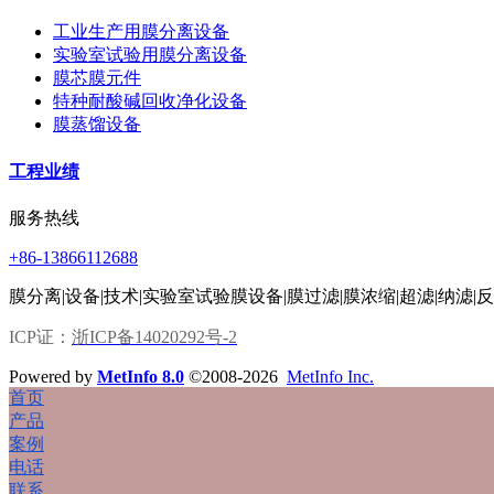
工业生产用膜分离设备
实验室试验用膜分离设备
膜芯膜元件
特种耐酸碱回收净化设备
膜蒸馏设备
工程业绩
服务热线
+86-13866112688
膜分离|设备|技术|实验室试验膜设备|膜过滤|膜浓缩|超滤|纳滤|
ICP证：
浙ICP备14020292号-2
Powered by
MetInfo 8.0
©2008-2026
MetInfo Inc.
首页
产品
案例
电话
联系