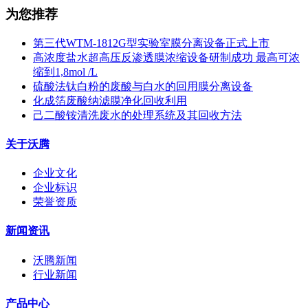
为您推荐
第三代WTM-1812G型实验室膜分离设备正式上市
高浓度盐水超高压反渗透膜浓缩设备研制成功 最高可浓
缩到1,8mol /L
硫酸法钛白粉的废酸与白水的回用膜分离设备
化成箔废酸纳滤膜净化回收利用
己二酸铵清洗废水的处理系统及其回收方法
关于沃腾
企业文化
企业标识
荣誉资质
新闻资讯
沃腾新闻
行业新闻
产品中心